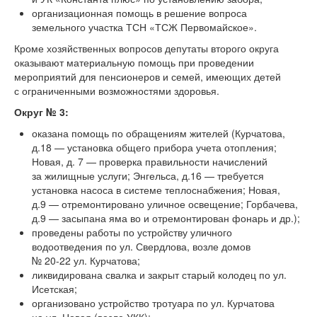
организационная помощь в решение вопроса
земельного участка ТСН «ТСЖ Первомайское».
Кроме хозяйственных вопросов депутаты второго округа
оказывают материальную помощь при проведении
мероприятий для пенсионеров и семей, имеющих детей
с ограниченными возможностями здоровья.
Округ № 3:
оказана помощь по обращениям жителей (Курчатова,
д.18 — установка общего прибора учета отопления;
Новая, д. 7 — проверка правильности начислений
за жилищные услуги; Энгельса, д.16 — требуется
установка насоса в системе теплоснабжения; Новая,
д.9 — отремонтировано уличное освещение; Горбачева,
д.9 — засыпана яма во и отремонтирован фонарь и др.);
проведены работы по устройству уличного
водоотведения по ул. Свердлова, возле домов
№
20-22 ул.
Курчатова;
ликвидирована свалка и закрыт старый колодец по ул.
Исетская;
организовано устройство тротуара по ул. Курчатова
на ул. Новая (возле УКК);