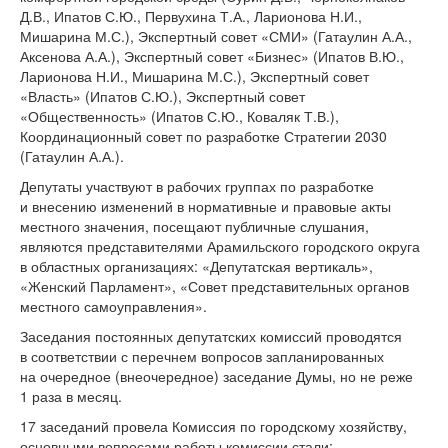
Д.В., Ипатов С.Ю., Первухина Т.А., Ларионова Н.И.,
Мишарина М.С.), Экспертный совет «СМИ» (Гатаулин А.А.,
Аксенова А.А.), Экспертный совет «Бизнес» (Ипатов В.Ю.,
Ларионова Н.И., Мишарина М.С.), Экспертный совет
«Власть» (Ипатов С.Ю.), Экспертный совет
«Общественность» (Ипатов С.Ю., Коваляк Т.В.),
Координационный совет по разработке Стратегии 2030
(Гатаулин А.А.).
Депутаты участвуют в рабочих группах по разработке
и внесению изменений в нормативные и правовые акты
местного значения, посещают публичные слушания,
являются представителями Арамильского городского округа
в областных организациях: «Депутатская вертикаль»,
«Женский Парламент», «Совет представительных органов
местного самоуправления».
Заседания постоянных депутатских комиссий проводятся
в соответствии с перечнем вопросов запланированных
на очередное (внеочередное) заседание Думы, но не реже
1 раза в месяц.
17 заседаний провела Комиссия по городскому хозяйству,
основными вопросами работы комиссии стали: