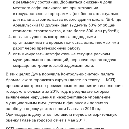
к реальному состоянию. Добиваться снижения доли
местного софинансирования при включении
в государственные программы (особенно это актуально
для начала строительства нового здания школы № 4, где
Арамильский ГО должен был выделить 50% от общей
стоимости строительства, а это более 300 млн.рублей);
повысить уровень контроля за подрядными
организациями на предмет качества выполняемых ими
работ через претензионную работу;
оптимизировать неэффективные текущие расходы
муниципальных организаций, первоочередная задача —
сокращение кредиторской задолженности.
В этих целях Дума поручила Контрольно-счетной палате
Арамильского городского округа (далее по тексту — КСП)
провести контрольно-ревизионные мероприятия исполнения
городского бюджета за 2016 год, в результате которых
выявленные нарушения и неэффективное управление
муниципальным имуществом и финансами повлияло
на общую оценку деятельности Главы за 2016 год.
Одиннадцать депутатов поставили неудовлетворительную
оценку Главе за годовой отчет в мае 2017.
КСП, также по поручению Думы, провела плановые