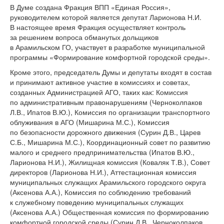
В Думе создана Фракция ВПП «Единая Россия»,
руководителем которой является депутат Ларионова Н.И.
В настоящее время Фракция осуществляет контроль
за решением вопроса обманутых дольщиков
в Арамильском ГО, участвует в разработке муниципальной
программы «Формирование комфортной городской среды».
Кроме этого, председатель Думы и депутаты входят в состав
и принимают активное участие в комиссиях и советах,
созданных Администрацией АГО, таких как: Комиссия
по административным правонарушениям (Черноколпаков
Л.В., Ипатов В.Ю.), Комиссия по организации транспортного
облуживания в АГО (Мишарина М.С.), Комиссия
по безопасности дорожного движения (Сурин Д.В., Царев
С.Б., Мишарина М.С.), Координационный совет по развитию
малого и среднего предпринимательства (Ипатов В.Ю.,
Ларионова Н.И.), Жилищная комиссия (Коваляк Т.В.), Совет
директоров (Ларионова Н.И.), Аттестационная комиссия
муниципальных служащих Арамильского городского округа
(Аксенова А.А.), Комиссия по соблюдению требований
к служебному поведению муниципальных служащих
(Аксенова А.А.) Общественная комиссия по формированию
комфортной городской среды (Сурин Д.В., Черноколпаков