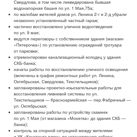
Свердлова, в том числе ликвидирована бывшая
водонапорная башня по ул. 1 Мая,75а;
по жалобам жителей домов ул. Ленина
2-г
и
2-д
убрали
незаконно установленный частный гараж;
частично восстановлено уличное водоотведение
по ул. 9 мая;
ведутся переговоры с собственником здания (магазин
«Пятерочка») по установлению ограждений тротуара
от парковки;
отремонтирован канализационный колодец у здания
СКБ-банка;
начаты работы по восстановлению уличного освещения
(включены в график ремонтных работ ул. Ленина,
Октябрьская, Свердлова, Текстильщиков);
запланированы проектно-изыскательные работы для
восстановления ливневой системы по ул.
Текстильщиков — Красноармейская — пер.Фабричный —
ул. Октябрьская;
запланированы работы по устройству скамеек
по ул. 1 Мая (от магазина «Монетка» до здания СКБ —
банка);
контроль за спорной ситуацией между жителями
и УК «Константа плюс» по установлению забора;