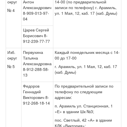
округ
Антон
14-00 (по предварительной
Александрович
записи по телефону) г. Арамиль,
№ 4
8-909-013-97-
ул. 1 Мая, 12, каб. 17 (каб. Думы)
04
Царев Сергей
Борисович 8-
912-239-77-77
Изб.
Первухина
Каждый понедельник месяца с 14-
округ
Татьяна
00 до 17-00
Александровна
№ 5
г. Арамиль, ул. 1 Мая, 12, каб. 17
8-912-288-58-
(каб. Думы)
13
Федоров
По предварительной записи по
Геннадий
телефону по следующим
Викторович 8-
адресам:
912-268-18-14
п. Арамиль ул. Станционная, 1
«Е» в здании Шк №3;
пос. Светлый, 42 «А» в здании
КДК «Виктория»;