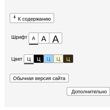
К содержанию
А
А
Шрифт
А
Цвет
Ц
Ц
Ц
Ц
Ц
Обычная версия сайта
Дополнительно